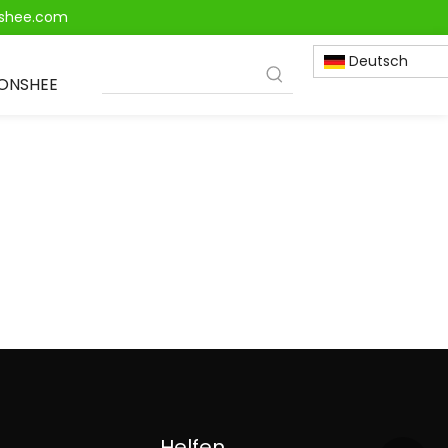
onshee.com
Deutsch
IONSHEE
Helfen