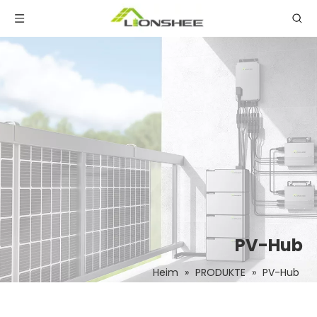
PV-Hub
Heim
»
PRODUKTE
»
PV-Hub