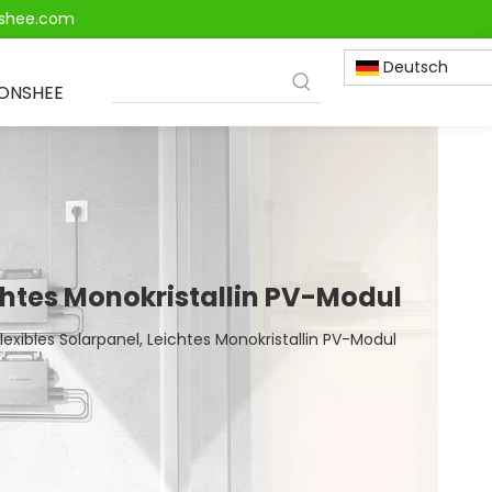
onshee.com
Deutsch
IONSHEE
chtes Monokristallin PV-Modul
xibles Solarpanel, Leichtes Monokristallin PV-Modul