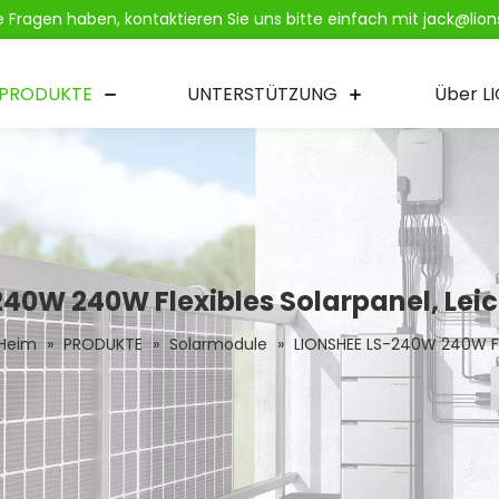
ie Fragen haben, kontaktieren Sie uns bitte einfach mit jack@li
PRODUKTE
UNTERSTÜTZUNG
Über L
40W 240W Flexibles Solarpanel, Lei
Heim
»
PRODUKTE
»
Solarmodule
»
LIONSHEE LS-240W 240W Fle