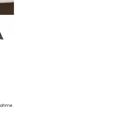
d
bnahme