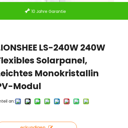

10 Jahre Garantie
LIONSHEE LS-240W 240W
Flexibles Solarpanel,
Leichtes Monokristallin
PV-Modul
nteil an:
erkundigen