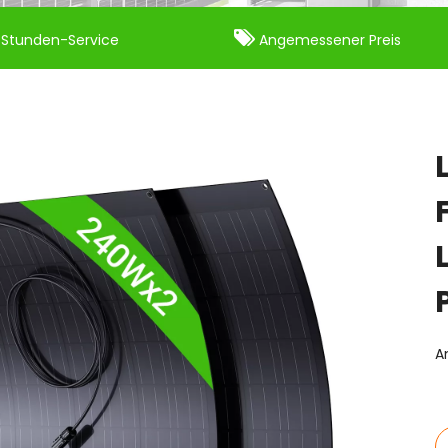

Stunden-Service
Angemessener Preis
A