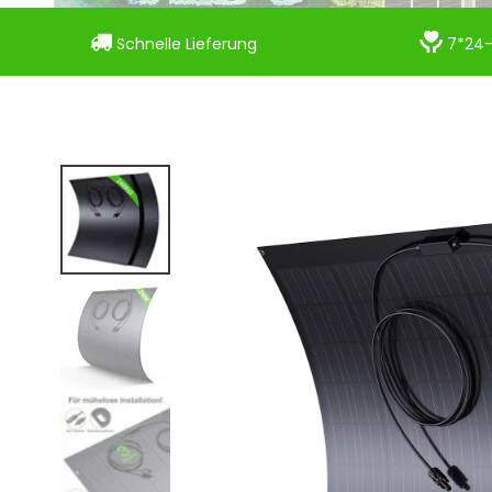


Schnelle Lieferung
7*24-