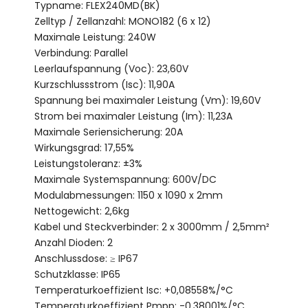
Typname: FLEX240MD(BK)
Zelltyp / Zellanzahl: MONO182 (6 x 12)
Maximale Leistung: 240W
Verbindung: Parallel
Leerlaufspannung (Voc): 23,60V
Kurzschlussstrom (Isc): 11,90A
Spannung bei maximaler Leistung (Vm): 19,60V
Strom bei maximaler Leistung (Im): 11,23A
Maximale Seriensicherung: 20A
Wirkungsgrad: 17,55%
Leistungstoleranz: ±3%
Maximale Systemspannung: 600V/DC
Modulabmessungen: 1150 x 1090 x 2mm
Nettogewicht: 2,6kg
Kabel und Steckverbinder: 2 x 3000mm / 2,5mm²
Anzahl Dioden: 2
Anschlussdose: ≥ IP67
Schutzklasse: IP65
Temperaturkoeffizient Isc: +0,08558%/°C
Temperaturkoeffizient Pmpp: -0,38001%/°C