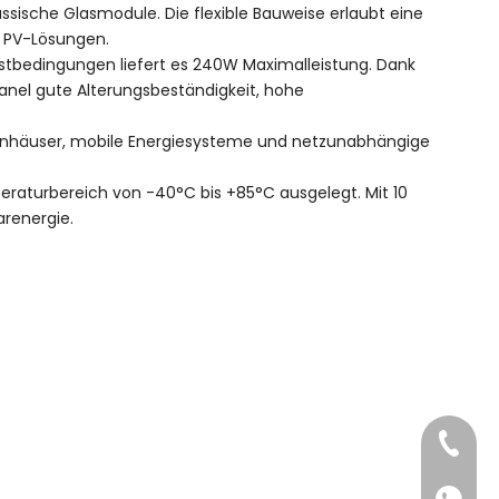
assische Glasmodule. Die flexible Bauweise erlaubt eine
e PV-Lösungen.
estbedingungen liefert es 240W Maximalleistung. Dank
Panel gute Alterungsbeständigkeit, hohe
rtenhäuser, mobile Energiesysteme und netzunabhängige
eraturbereich von -40°C bis +85°C ausgelegt. Mit 10
arenergie.
+86-18