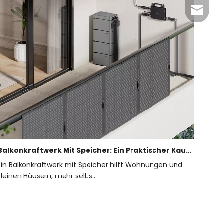
jack@l
Balkonkraftwerk Mit Speicher: Ein Praktischer Kaufratgeber
Ein Balkonkraftwerk mit Speicher hilft Wohnungen und
kleinen Häusern, mehr selbs...