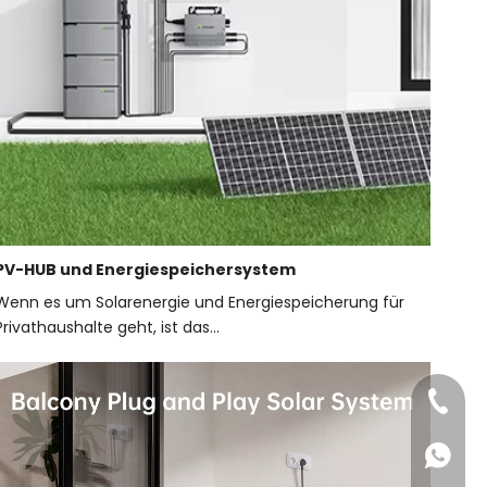
PV-HUB und Energiespeichersystem
Wenn es um Solarenergie und Energiespeicherung für
Privathaushalte geht, ist das...
+86-18
+86-18